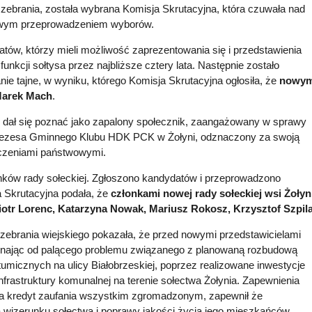
zebrania, została wybrana Komisja Skrutacyjna, która czuwała nad
iwym przeprowadzeniem wyborów.
tów, którzy mieli możliwość zaprezentowania się i przedstawienia
funkcji sołtysa przez najbliższe cztery lata. Następnie zostało
e tajne, w wyniku, którego Komisja Skrutacyjna ogłosiła, że
nowy
 Marek Mach
.
ji, dał się poznać jako zapalony społecznik, zaangażowany w sprawy
 Prezesa Gminnego Klubu HDK PCK w Żołyni, odznaczony za swoją
aczeniami państwowymi.
nków rady sołeckiej. Zgłoszono kandydatów i przeprowadzono
a Skrutacyjna podała, że
członkami nowej rady sołeckiej wsi Żołyn
iotr Lorenc, Katarzyna Nowak, Mariusz Rokosz, Krzysztof Szpil
ebrania wiejskiego pokazała, że przed nowymi przedstawicielami
ynając od palącego problemu związanego z planowaną rozbudową
tumicznych na ulicy Białobrzeskiej, poprzez realizowane inwestycje
nfrastruktury komunalnej na terenie sołectwa Żołynia. Zapewnienia
za kredyt zaufania wszystkim zgromadzonym, zapewnił że
 wizerunku sołectwa i poprawy jakości życia jego mieszkańców,