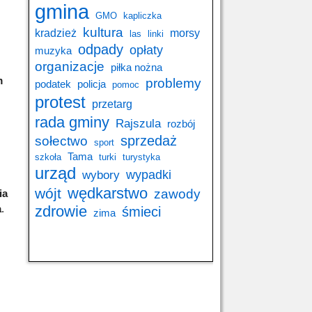
gmina
GMO
kapliczka
kultura
kradzież
morsy
las
linki
odpady
opłaty
muzyka
organizacje
piłka nożna
m
problemy
podatek
policja
pomoc
protest
przetarg
rada gminy
Rajszula
rozbój
sprzedaż
sołectwo
sport
Tama
szkoła
turki
turystyka
urząd
wypadki
wybory
wędkarstwo
wójt
zawody
ia
a
.
zdrowie
śmieci
zima