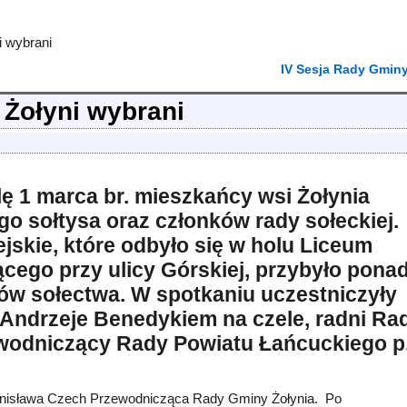
i wybrani
IV Sesja Rady Gmin
 Żołyni wybrani
lę 1 marca br. mieszkańcy wsi Żołynia
go sołtysa oraz członków rady sołeckiej.
ejskie, które odbyło się w holu Liceum
cego przy ulicy Górskiej, przybyło pona
w sołectwa. W spotkaniu uczestniczyły
 Andrzeje Benedykiem na czele, radni Ra
ewodniczący Rady Powiatu Łańcuckiego p
tanisława Czech Przewodnicząca Rady Gminy Żołynia. Po