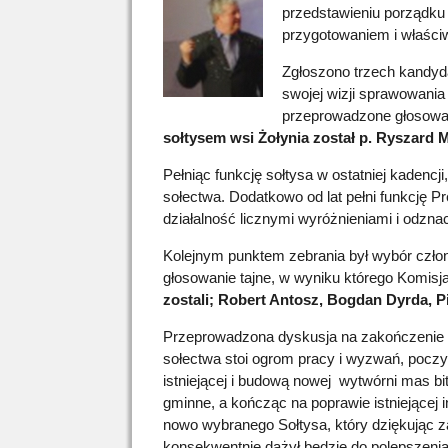
przedstawieniu porządku 
przygotowaniem i właśc
Zgłoszono trzech kandyda
swojej wizji sprawowania 
przeprowadzone głosowani
sołtysem wsi Żołynia został p. Ryszard
Pełniąc funkcję sołtysa w ostatniej kadenc
sołectwa. Dodatkowo od lat pełni funkcję
działalność licznymi wyróżnieniami i odzn
Kolejnym punktem zebrania był wybór czło
głosowanie tajne, w wyniku którego Komisj
zostali; Robert Antosz, Bogdan Dyrda, P
Przeprowadzona dyskusja na zakończenie z
sołectwa stoi ogrom pracy i wyzwań, pocz
istniejącej i budową nowej wytwórni mas bi
gminne, a kończąc na poprawie istniejącej i
nowo wybranego Sołtysa, który dziękując 
konsekwentnie dążył będzie do polepszenia