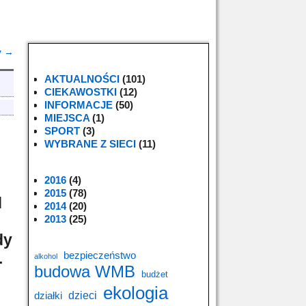
y
→
AKTUALNOŚCI
(101)
CIEKAWOSTKI
(12)
INFORMACJE
(50)
MIEJSCA
(1)
SPORT
(3)
WYBRANE Z SIECI
(11)
2016
(4)
2015
(78)
d
2014
(20)
2013
(25)
dy
.
bezpieczeństwo
alkohol
budowa WMB
budżet
ekologia
dzieci
działki