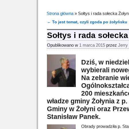
Strona główna
»
Sołtys i rada sołecka Żołyn
←
To jest temat, czyli zgoda po żołyńsku
Nawigacja
Sołtys i rada sołecka
Opublikowano w
1 marca 2015
przez
Jerry
Dziś, w niedzie
wybierali nowe
Na zebranie wi
Ogólnokształcą
200 mieszkańcó
władze gminy Żołynia z p.
Gminy w Żołyni oraz Prz
Stanisław Panek.
Obrady prowadziła p. S