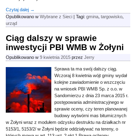
Czytaj dalej →
Opublikowano w
Wybrane z Sieci
|
Tagi:
gmina
,
targowisko
,
urząd
Ciąg dalszy w sprawie
inwestycji PBI WMB w Żołyni
Opublikowano w
9 kwietnia 2015
przez
Jerry
Sprawa ta ma swój dalszy ciąg.
Wczoraj 8 kwietnia wójt gminy wydał
kolejne zawiadomienie o wszczęciu
na wniosek PBI WMB Sp. z o.o. w
Sandomierzu z dnia 23 marca 2015 r.
postępowania administracyjnego w
sprawie oceny, czy teren planowanej
budowy wytwórni mas bitumicznych
w Żołyni wraz z modułem odzysku destruktu na działkach nr
5153/1, 5153/2/ w Żołyni będzie oddziaływać na tereny, o
których mowa w art. 113 ust. 2 pkt 1 Prawa ochrony