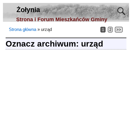
Żołynia
Strona i Forum Mieszkańców Gminy
Strona główna
»
urząd
1
2
>>
Oznacz archiwum:
urząd