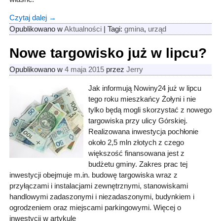
Czytaj dalej →
Opublikowano w
Aktualności
|
Tagi:
gmina
,
urząd
Nowe targowisko już w lipcu?
Opublikowano w
4 maja 2015
przez
Jerry
Jak informują Nowiny24 już w lipcu
tego roku mieszkańcy Żołyni i nie
tylko będą mogli skorzystać z nowego
targowiska przy ulicy Górskiej.
Realizowana inwestycja pochłonie
około 2,5 mln złotych z czego
większość finansowana jest z
budżetu gminy. Zakres prac tej
inwestycji obejmuje m.in. budowę targowiska wraz z
przyłączami i instalacjami zewnętrznymi, stanowiskami
handlowymi zadaszonymi i niezadaszonymi, budynkiem i
ogrodzeniem oraz miejscami parkingowymi. Więcej o
inwestycji w artykule