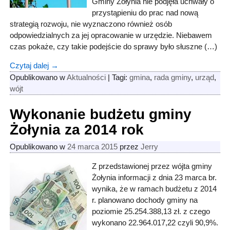
Gminy Żołynia nie podjęła uchwały o
przystąpieniu do prac nad nową
strategią rozwoju, nie wyznaczono również osób
odpowiedzialnych za jej opracowanie w urzędzie. Niebawem
czas pokaże, czy takie podejście do sprawy było słuszne (…)
Czytaj dalej →
Opublikowano w
Aktualności
|
Tagi:
gmina
,
rada gminy
,
urząd
,
wójt
Wykonanie budżetu gminy
Żołynia za 2014 rok
Opublikowano w
24 marca 2015
przez
Jerry
Z przedstawionej przez wójta gminy
Żołynia informacji z dnia 23 marca br.
wynika, że w ramach budżetu z 2014
r. planowano dochody gminy na
poziomie 25.254.388,13 zł. z czego
wykonano 22.964.017,22 czyli 90,9%.