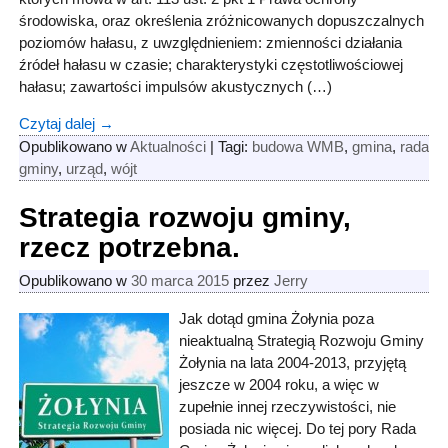
środowiska, oraz określenia zróżnicowanych dopuszczalnych
poziomów hałasu, z uwzględnieniem: zmienności działania
źródeł hałasu w czasie; charakterystyki częstotliwościowej
hałasu; zawartości impulsów akustycznych (…)
Czytaj dalej →
Opublikowano w
Aktualności
|
Tagi:
budowa WMB
,
gmina
,
rada
gminy
,
urząd
,
wójt
Strategia rozwoju gminy,
rzecz potrzebna.
Opublikowano w
30 marca 2015
przez
Jerry
Jak dotąd gmina Żołynia poza
nieaktualną Strategią Rozwoju Gminy
Żołynia na lata 2004-2013, przyjętą
jeszcze w 2004 roku, a więc w
zupełnie innej rzeczywistości, nie
posiada nic więcej. Do tej pory Rada