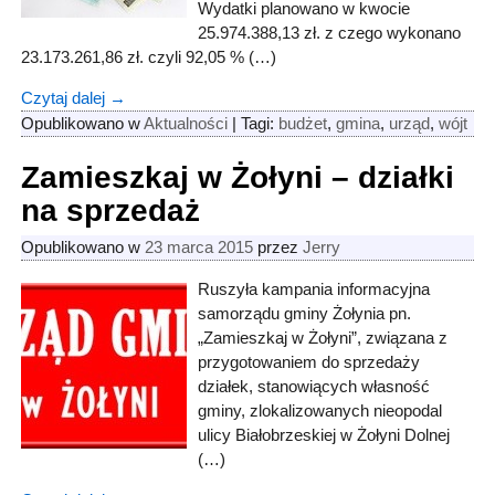
Wydatki planowano w kwocie
25.974.388,13 zł. z czego wykonano
23.173.261,86 zł. czyli 92,05 % (…)
Czytaj dalej →
Opublikowano w
Aktualności
|
Tagi:
budżet
,
gmina
,
urząd
,
wójt
Zamieszkaj w Żołyni – działki
na sprzedaż
Opublikowano w
23 marca 2015
przez
Jerry
Ruszyła kampania informacyjna
samorządu gminy Żołynia pn.
„Zamieszkaj w Żołyni”, związana z
przygotowaniem do sprzedaży
działek, stanowiących własność
gminy, zlokalizowanych nieopodal
ulicy Białobrzeskiej w Żołyni Dolnej
(…)