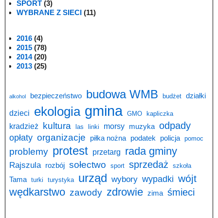
SPORT
(3)
WYBRANE Z SIECI
(11)
2016
(4)
2015
(78)
2014
(20)
2013
(25)
budowa WMB
bezpieczeństwo
działki
budżet
alkohol
gmina
ekologia
dzieci
GMO
kapliczka
odpady
kultura
kradzież
morsy
muzyka
las
linki
opłaty
organizacje
piłka nożna
podatek
policja
pomoc
protest
rada gminy
problemy
przetarg
sprzedaż
sołectwo
Rajszula
rozbój
sport
szkoła
urząd
wójt
wypadki
wybory
Tama
turki
turystyka
wędkarstwo
zdrowie
śmieci
zawody
zima