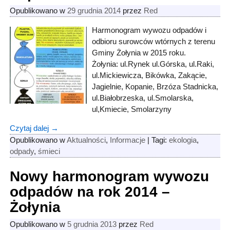
Opublikowano w
29 grudnia 2014
przez
Red
Harmonogram wywozu odpadów i
odbioru surowców wtórnych z terenu
Gminy Żołynia w 2015 roku.
Żołynia: ul.Rynek ul.Górska, ul.Raki,
ul.Mickiewicza, Bikówka, Zakącie,
Jagielnie, Kopanie, Brzóza Stadnicka,
ul.Białobrzeska, ul.Smolarska,
ul,Kmiecie, Smolarzyny
Czytaj dalej →
Opublikowano w
Aktualności
,
Informacje
|
Tagi:
ekologia
,
odpady
,
śmieci
Nowy harmonogram wywozu
odpadów na rok 2014 –
Żołynia
Opublikowano w
5 grudnia 2013
przez
Red