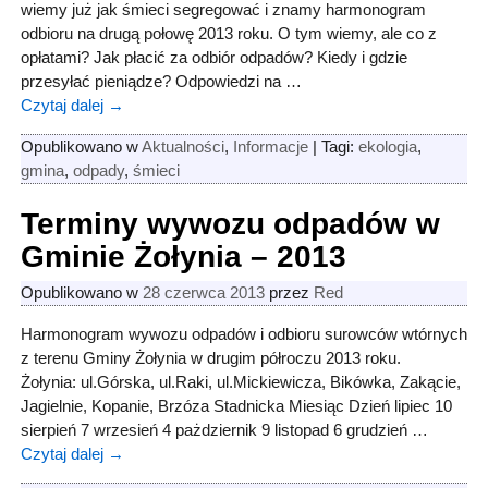
wiemy już jak śmieci segregować i znamy harmonogram
odbioru na drugą połowę 2013 roku. O tym wiemy, ale co z
opłatami? Jak płacić za odbiór odpadów? Kiedy i gdzie
przesyłać pieniądze? Odpowiedzi na
…
Czytaj dalej →
Opublikowano w
Aktualności
,
Informacje
|
Tagi:
ekologia
,
gmina
,
odpady
,
śmieci
Terminy wywozu odpadów w
Gminie Żołynia – 2013
Opublikowano w
28 czerwca 2013
przez
Red
Harmonogram wywozu odpadów i odbioru surowców wtórnych
z terenu Gminy Żołynia w drugim półroczu 2013 roku.
Żołynia: ul.Górska, ul.Raki, ul.Mickiewicza, Bikówka, Zakącie,
Jagielnie, Kopanie, Brzóza Stadnicka Miesiąc Dzień lipiec 10
sierpień 7 wrzesień 4 pażdziernik 9 listopad 6 grudzień
…
Czytaj dalej →