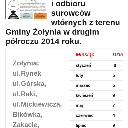
i odbioru
surowców
wtórnych z terenu
Gminy Żołynia w drugim
półroczu 2014 roku.
Miesiąc
Dzień
Żołynia:
styczeń
8
ul.Rynek
luty
5
ul.Górska,
marzec
5
ul.Raki,
kwiecień
9
ul.Mickiewicza,
maj
7
Bikówka,
czerwiec
4
Zakącie,
lipiec
9