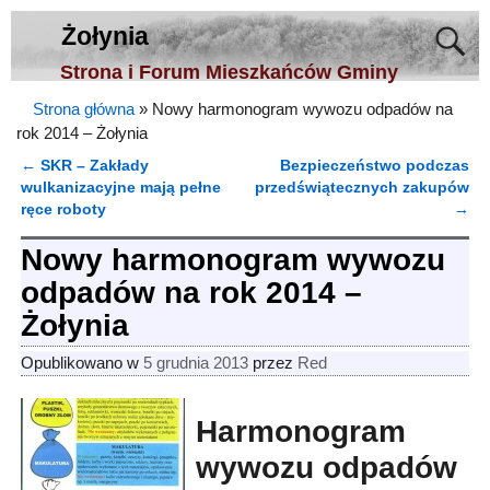
Żołynia
Strona i Forum Mieszkańców Gminy
Strona główna
»
Nowy harmonogram wywozu odpadów na
rok 2014 – Żołynia
←
SKR – Zakłady
Bezpieczeństwo podczas
Nawigacja
wulkanizacyjne mają pełne
przedświątecznych zakupów
ręce roboty
→
Nowy harmonogram wywozu
odpadów na rok 2014 –
Żołynia
Opublikowano w
5 grudnia 2013
przez
Red
Harmonogram
wywozu odpadów