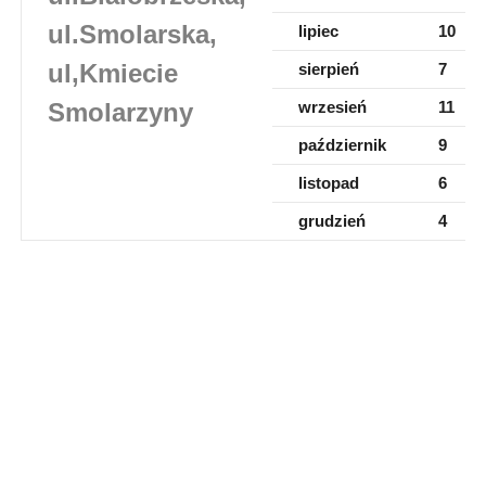
ul.Smolarska,
lipiec
10
ul,Kmiecie
sierpień
7
Smolarzyny
wrzesień
11
październik
9
listopad
6
grudzień
4