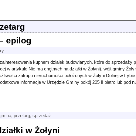
zetarg
– epilog
ry
 zainteresowania kupnem działek budowlanych, które do sprzedaży
cej w artykule Nie ma chętnych na działki w Żołyni), wójt gminy Żołyn
ożliwości zakupu nieruchomości położonych w Żołyni Dolnej w trybi
datkowe informacje w Urzędzie Gminy pokój 205 II piętro lub pod 
gmina
,
przetarg
,
sprzedaż
ziałki w Żołyni