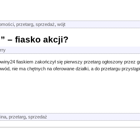
omości
,
przetarg
,
sprzedaż
,
wójt
” – fiasko akcji?
rry
owiny24 fiaskiem zakończył się pierwszy przetarg ogłoszony przez g
ód, nie ma chętnych na oferowane działki, a do przetargu przystąpił
ina
,
przetarg
,
sprzedaż