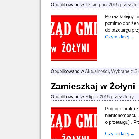
Opublikowano w
13 sierpnia 2015
przez
Jer
Po raz kolejny n
pomimo obniżenia
do przetargu prz
Czytaj dalej →
Opublikowano w
Aktualności
,
Wybrane z Si
Zamieszkaj w Żołyni 
Opublikowano w
9 lipca 2015
przez
Jerry
Pomimo braku zai
nieruchomości. D
o przetargu) . P
Czytaj dalej →