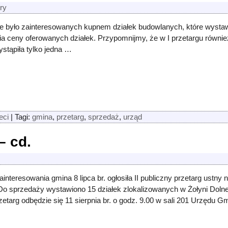
ry
ie było zainteresowanych kupnem działek budowlanych, które wystawi
 ceny oferowanych działek. Przypomnijmy, że w I przetargu również 
ystąpiła tylko jedna
…
eci
|
Tagi:
gmina
,
przetarg
,
sprzedaż
,
urząd
– cd.
nteresowania gmina 8 lipca br. ogłosiła II publiczny przetarg ustn
o sprzedaży wystawiono 15 działek zlokalizowanych w Żołyni Dolnej 
rzetarg odbędzie się 11 sierpnia br. o godz. 9.00 w sali 201 Urzędu G