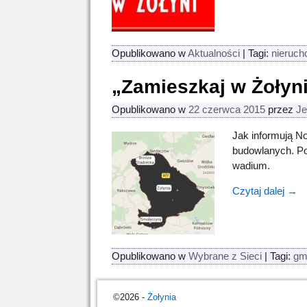
Opublikowano w
Aktualności
|
Tagi:
nieruch
„Zamieszkaj w Żołyni
Opublikowano w
22 czerwca 2015
przez
Je
Jak informują N
budowlanych. Pow
wadium.
Czytaj dalej →
Opublikowano w
Wybrane z Sieci
|
Tagi:
gm
©2026 -
Żołynia