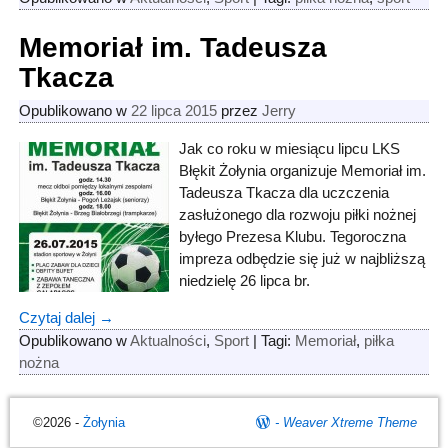
Memoriał im. Tadeusza
Tkacza
Opublikowano w
22 lipca 2015
przez
Jerry
Jak co roku w miesiącu lipcu LKS
Błękit Żołynia organizuje Memoriał im.
Tadeusza Tkacza dla uczczenia
zasłużonego dla rozwoju piłki nożnej
byłego Prezesa Klubu. Tegoroczna
impreza odbędzie się już w najbliższą
niedzielę 26 lipca br.
Czytaj dalej →
Opublikowano w
Aktualności
,
Sport
|
Tagi:
Memoriał
,
piłka
nożna
©2026 -
Żołynia
-
Weaver Xtreme Theme