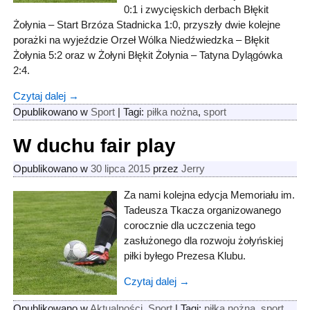
0:1 i zwycięskich derbach Błękit
Żołynia – Start Brzóza Stadnicka 1:0, przyszły dwie kolejne
porażki na wyjeździe Orzeł Wólka Niedźwiedzka – Błękit
Żołynia 5:2 oraz w Żołyni Błękit Żołynia – Tatyna Dylągówka
2:4.
Czytaj dalej →
Opublikowano w
Sport
|
Tagi:
piłka nożna
,
sport
W duchu fair play
Opublikowano w
30 lipca 2015
przez
Jerry
Za nami kolejna edycja Memoriału im.
Tadeusza Tkacza organizowanego
corocznie dla uczczenia tego
zasłużonego dla rozwoju żołyńskiej
piłki byłego Prezesa Klubu.
Czytaj dalej →
Opublikowano w
Aktualności
,
Sport
|
Tagi:
piłka nożna
,
sport