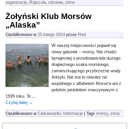
organizacje
,
Rajszula
,
zdrowie
,
zima
Żołyński Klub Morsów
„Alaska”
Opublikowano w
25 lutego 2014
przez
Red
W naszej miejscowości pojawił się
nowy gatunek – morsy. Nie chodzi
bynajmniej o przedstawiciela dużego
drapieżnego ssaka morskiego,
zamieszkującego przybrzeżne wody
Arktyki. Nie ma to również nic
wspólnego z alfabetem Morse’a ani z
polskim pistoletem maszynowym z
1939 roku. Te
…
Czytaj dalej →
Opublikowano w
Ciekawostki
,
Informacje
|
Tagi:
morsy
,
zima