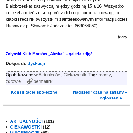
Białobrzeska) zazwyczaj między godziną 15 a 16. Wszystko
co trzeba mieć ze sobą prócz dobrego humoru i odwagi, to
klapki i ręcznik (wszystkim zainteresowanym informacji udzieli
klubowicz p. Sławomir Jańczak tel. 668064850).
jerry
Żołyński Klub Morsów „Alaska” – galeria zdjęć
Dołącz do
dyskusji
Opublikowano w
Aktualności
,
Ciekawostki
Tagi:
morsy
,
zdrowie
permalink
←
Konsultacje społeczne
Nadszedł czas na zmiany –
Nawigacja
ogłoszenie
→
AKTUALNOŚCI
(101)
CIEKAWOSTKI
(12)
INFORMACJE
(50)