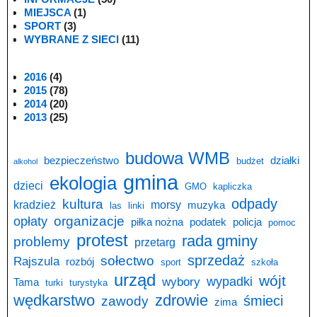
MIEJSCA
(1)
SPORT
(3)
WYBRANE Z SIECI
(11)
2016
(4)
2015
(78)
2014
(20)
2013
(25)
budowa WMB
bezpieczeństwo
działki
budżet
alkohol
gmina
ekologia
dzieci
GMO
kapliczka
odpady
kultura
kradzież
morsy
muzyka
las
linki
opłaty
organizacje
piłka nożna
podatek
policja
pomoc
protest
rada gminy
problemy
przetarg
sprzedaż
sołectwo
Rajszula
rozbój
sport
szkoła
urząd
wójt
wypadki
wybory
Tama
turki
turystyka
wędkarstwo
zdrowie
śmieci
zawody
zima