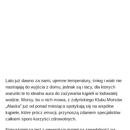
Lato już dawno za nami, ujemne temperatury, śnieg i wiatr nie
nastrajają do wyjścia z domu, jednak są i tacy, dla których
warunki te to idealna aura do zażywania kąpieli w lodowatej
wodzie. Morsy, bo o nich mowa, z żołyńskiego Klubu Morsów
„Alaska” już od ponad miesiąca spotykają się na wspólne
kąpiele, które prócz emocji, przynoszą zdaniem specjalistów
całkiem sporo korzyści zdrowotnych.
Najważniejszą jest z pewnością mniejsza zapadalność na