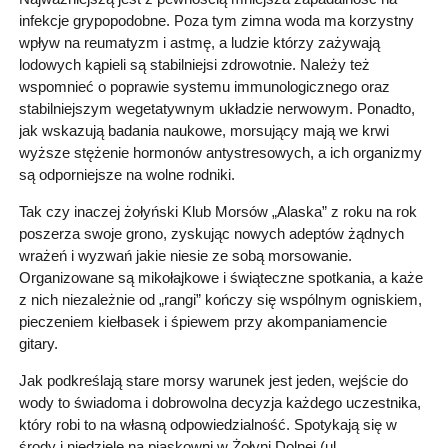
infekcje grypopodobne. Poza tym zimna woda ma korzystny
wpływ na reumatyzm i astmę, a ludzie którzy zażywają
lodowych kąpieli są stabilniejsi zdrowotnie. Należy też
wspomnieć o poprawie systemu immunologicznego oraz
stabilniejszym wegetatywnym układzie nerwowym. Ponadto,
jak wskazują badania naukowe, morsujący mają we krwi
wyższe stężenie hormonów antystresowych, a ich organizmy
są odporniejsze na wolne rodniki.
Tak czy inaczej żołyński Klub Morsów „Alaska” z roku na rok
poszerza swoje grono, zyskując nowych adeptów żądnych
wrażeń i wyzwań jakie niesie ze sobą morsowanie.
Organizowane są mikołajkowe i świąteczne spotkania, a każe
z nich niezależnie od „rangi” kończy się wspólnym ogniskiem,
pieczeniem kiełbasek i śpiewem przy akompaniamencie
gitary.
Jak podkreślają stare morsy warunek jest jeden, wejście do
wody to świadoma i dobrowolna decyzja każdego uczestnika,
który robi to na własną odpowiedzialność. Spotykają się w
środy i niedziele na piaskowni w Żołyni Dolnej (ul.