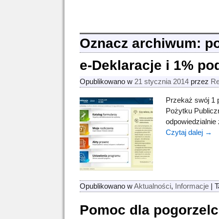
Oznacz archiwum:
p
e-Deklaracje i 1% po
Opublikowano w
21 stycznia 2014
przez
R
Przekaż swój 1 
Pożytku Publiczn
odpowiedzialnie
Czytaj dalej →
Opublikowano w
Aktualności
,
Informacje
|
T
Pomoc dla pogorzelc