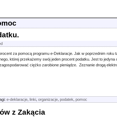
omoc
datku.
ed
procent za pomocą programu e-Deklaracje. Jak w poprzednim roku ta
ego, której przekażemy swój jeden procent podatku. Jest to jedyna o
 zagospodarować ciężko zarobione pieniądze. Zeznanie drogą elek
agi:
e-deklaracje
,
linki
,
organizacje
,
podatek
,
pomoc
ów z Zakącia