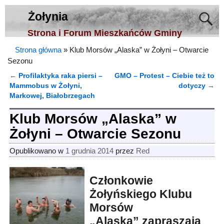
Żołynia
Strona i Forum Mieszkańców Gminy
Strona główna
»
Klub Morsów „Alaska” w Żołyni – Otwarcie
Sezonu
←
Profilaktyka raka piersi –
GMO – Protest – Ciebie też to
Nawigacja
Mammobus w Żołyni,
dotyczy
→
Markowej, Białobrzegach
Klub Morsów „Alaska” w
Żołyni – Otwarcie Sezonu
Opublikowano w
1 grudnia 2014
przez
Red
Członkowie
Żołyńskiego Klubu
Morsów
„Alaska” zapraszają