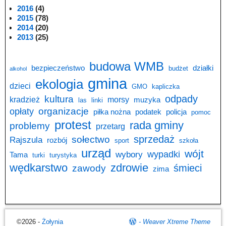
2016
(4)
2015
(78)
2014
(20)
2013
(25)
budowa WMB
bezpieczeństwo
działki
budżet
alkohol
gmina
ekologia
dzieci
GMO
kapliczka
odpady
kultura
kradzież
morsy
muzyka
las
linki
opłaty
organizacje
piłka nożna
podatek
policja
pomoc
protest
rada gminy
problemy
przetarg
sprzedaż
sołectwo
Rajszula
rozbój
sport
szkoła
urząd
wójt
wypadki
wybory
Tama
turki
turystyka
wędkarstwo
zdrowie
śmieci
zawody
zima
©2026 -
Żołynia
-
Weaver Xtreme Theme