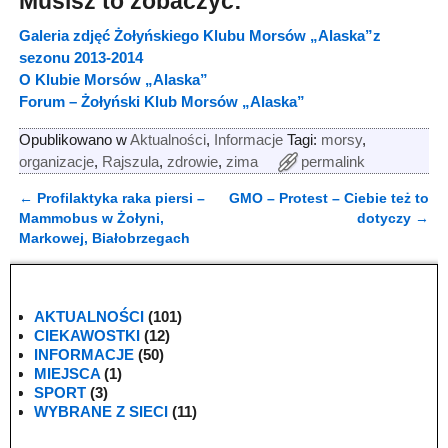
Musisz to zobaczyć:
Galeria zdjęć Żołyńskiego Klubu Morsów „Alaska”z
sezonu 2013-2014
O Klubie Morsów „Alaska”
Forum – Żołyński Klub Morsów „Alaska”
Opublikowano w
Aktualności
,
Informacje
Tagi:
morsy
,
organizacje
,
Rajszula
,
zdrowie
,
zima
permalink
←
Profilaktyka raka piersi –
GMO – Protest – Ciebie też to
Nawigacja
Mammobus w Żołyni,
dotyczy
→
Markowej, Białobrzegach
AKTUALNOŚCI
(101)
CIEKAWOSTKI
(12)
INFORMACJE
(50)
MIEJSCA
(1)
SPORT
(3)
WYBRANE Z SIECI
(11)