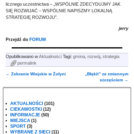
licznego uczestnictwa – „WSPÓLNIE ZDECYDUJMY JAK
SIĘ ROZWIJAĆ – WSPÓLNIE NAPISZMY LOKALNĄ
STRATEGIĘ ROZWOJU”.
jerry
Przejdź do
FORUM
Opublikowano w
Aktualności
Tagi:
gmina
,
rozwój
,
strategia
permalink
←
Zebranie Wiejskie w Żołyni
„Błękit” ze zmiennym
Nawigacja
szczęściem
→
AKTUALNOŚCI
(101)
CIEKAWOSTKI
(12)
INFORMACJE
(50)
MIEJSCA
(1)
SPORT
(3)
WYBRANE Z SIECI
(11)