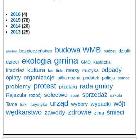
2016
(4)
2015
(78)
2014
(20)
2013
(25)
budowa WMB
bezpieczeństwo
działki
budżet
alkohol
gmina
ekologia
dzieci
GMO
kapliczka
odpady
kultura
kradzież
morsy
muzyka
las
linki
opłaty
organizacje
piłka nożna
podatek
policja
pomoc
protest
rada gminy
problemy
przetarg
sprzedaż
sołectwo
Rajszula
rozbój
sport
szkoła
urząd
wójt
wypadki
wybory
Tama
turki
turystyka
wędkarstwo
zdrowie
śmieci
zawody
zima