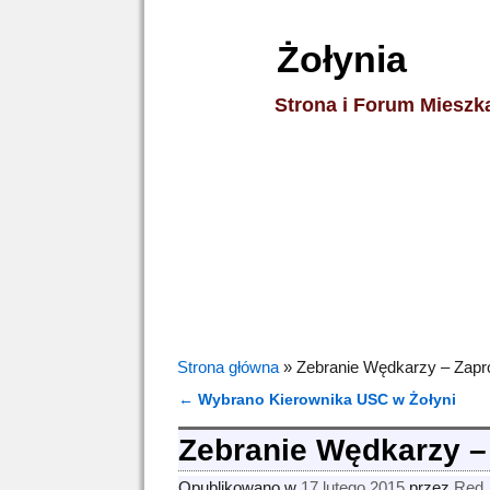
Żołynia
Strona i Forum Miesz
Strona główna
»
Zebranie Wędkarzy – Zapr
←
Wybrano Kierownika USC w Żołyni
Nawigacja
Zebranie Wędkarzy –
Opublikowano w
17 lutego 2015
przez
Red