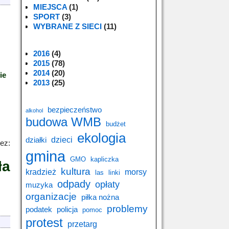
MIEJSCA
(1)
SPORT
(3)
WYBRANE Z SIECI
(11)
2016
(4)
2015
(78)
2014
(20)
ie
2013
(25)
bezpieczeństwo
alkohol
budowa WMB
budżet
ekologia
dzieci
działki
ez:
gmina
GMO
kapliczka
ła
kultura
kradzież
morsy
las
linki
odpady
opłaty
muzyka
organizacje
piłka nożna
problemy
podatek
policja
pomoc
protest
przetarg