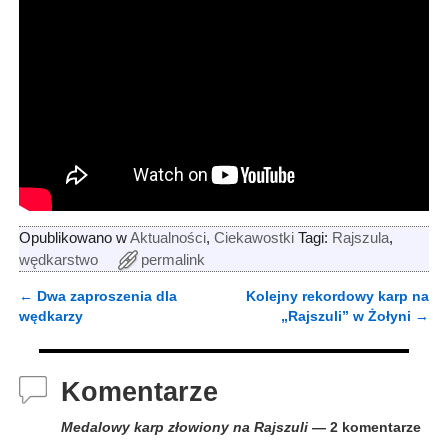
Opublikowano w
Aktualności
,
Ciekawostki
Tagi:
Rajszula
,
wędkarstwo
permalink
←
Dwa zaproszenia dla
Kolejny rekordowy karp na
Nawigacja
wędkarzy
„Rajszuli” w Żołyni
→
Komentarze
Medalowy karp złowiony na Rajszuli
— 2 komentarze