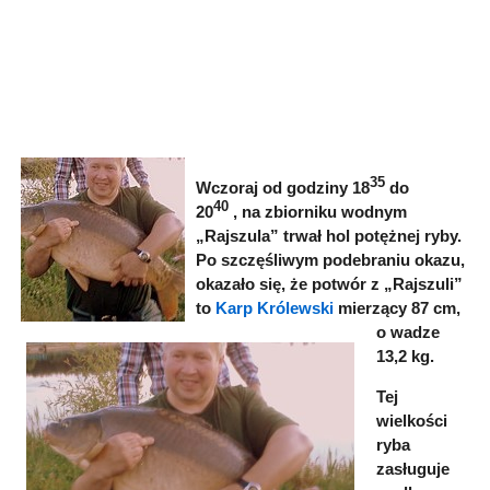
35
Wczoraj od godziny 18
do
40
20
,
na zbiorniku wodnym
„Rajszula”
trwał hol potężnej ryby.
Po szczęśliwym podebraniu okazu,
okazało się, że potwór z „Rajszuli”
to
Karp Królewski
mierzący 87 cm,
o wadze
13,2 kg.
Tej
wielkości
ryba
zasługuje