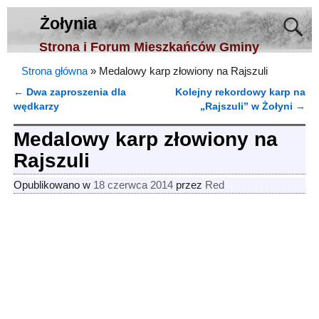
Żołynia
Strona i Forum Mieszkańców Gminy
Strona główna
»
Medalowy karp złowiony na Rajszuli
←
Dwa zaproszenia dla
Kolejny rekordowy karp na
Nawigacja
wędkarzy
„Rajszuli” w Żołyni
→
Medalowy karp złowiony na
Rajszuli
Opublikowano w
18 czerwca 2014
przez
Red