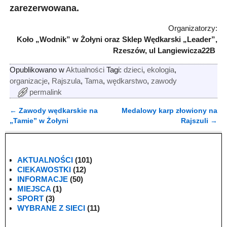
zarezerwowana.
Organizatorzy:
Koło „Wodnik” w Żołyni oraz Sklep Wędkarski „Leader”,
Rzeszów, ul Langiewicza22B
Opublikowano w
Aktualności
Tagi:
dzieci
,
ekologia
,
organizacje
,
Rajszula
,
Tama
,
wędkarstwo
,
zawody
permalink
←
Zawody wędkarskie na
Medalowy karp złowiony na
Nawigacja
„Tamie” w Żołyni
Rajszuli
→
AKTUALNOŚCI
(101)
CIEKAWOSTKI
(12)
INFORMACJE
(50)
MIEJSCA
(1)
SPORT
(3)
WYBRANE Z SIECI
(11)