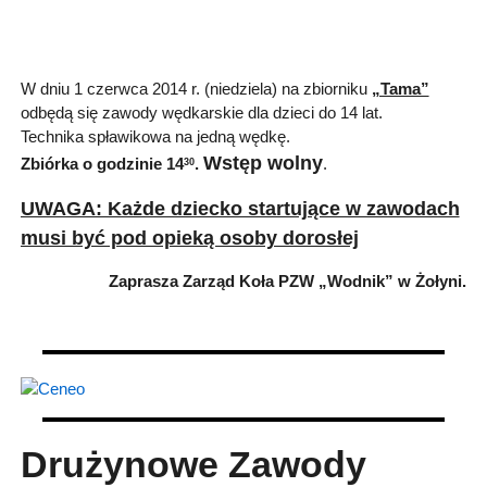
W dniu 1 czerwca 2014 r. (niedziela) na zbiorniku
„Tama”
odbędą się zawody wędkarskie dla dzieci do 14 lat.
Technika spławikowa na jedną wędkę.
Wstęp wolny
Zbiórka o godzinie 14
.
.
30
UWAGA: Każde dziecko startujące w zawodach
musi być pod opieką osoby dorosłej
Zaprasza Zarząd Koła PZW „Wodnik” w Żołyni.
Drużynowe Zawody