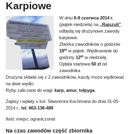
Karpiowe
W dniu
6-8 czerwca 2014 r.
(piątek-niedziela) na
„Rajszuli”
odbędą się drużynowe zawody
karpiowe.
Zbiórka zawodników o godzinie
18
w piątek. Wędkowanie do
00
godziny
12
w niedzielę.
00
Opłata startowa
50 zł
od
zawodnika
Drużyna składa się z 2 zawodników, każdy może wędkować
na dwie wędki.
Ryby zaliczane do wagi:
karp, amur, tołpyga
.
Zapisy i wpłaty u kol. Sławomira Kochmana do dnia 31-05-
2014 r.,
tel. 663-136-488
Ilość miejsc ograniczona!
Na czas zawodów część zbiornika