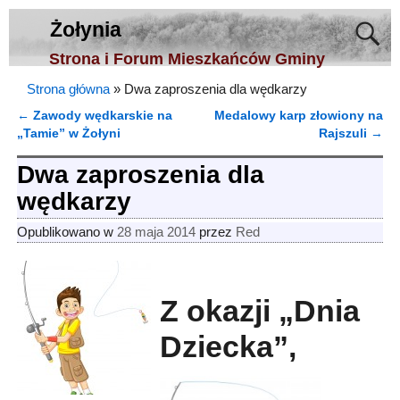
Żołynia
Strona i Forum Mieszkańców Gminy
Strona główna
»
Dwa zaproszenia dla wędkarzy
←
Zawody wędkarskie na
Medalowy karp złowiony na
Nawigacja
„Tamie” w Żołyni
Rajszuli
→
Dwa zaproszenia dla
wędkarzy
Opublikowano w
28 maja 2014
przez
Red
Z okazji „Dnia
Dziecka”,