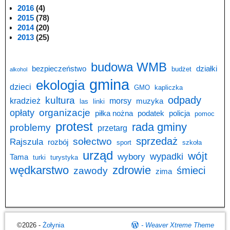
2016
(4)
2015
(78)
2014
(20)
2013
(25)
budowa WMB
bezpieczeństwo
działki
budżet
alkohol
gmina
ekologia
dzieci
GMO
kapliczka
odpady
kultura
kradzież
morsy
muzyka
las
linki
opłaty
organizacje
piłka nożna
podatek
policja
pomoc
protest
rada gminy
problemy
przetarg
sprzedaż
sołectwo
Rajszula
rozbój
sport
szkoła
urząd
wójt
wypadki
wybory
Tama
turki
turystyka
wędkarstwo
zdrowie
śmieci
zawody
zima
©2026 -
Żołynia
-
Weaver Xtreme Theme