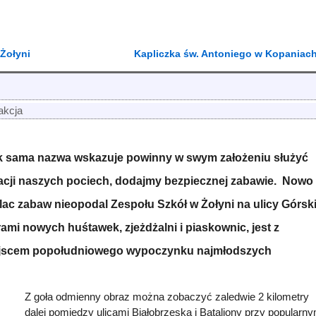
 Żołyni
Kapliczka św. Antoniego w Kopaniac
akcja
k sama nazwa wskazuje powinny w swym założeniu służyć
eacji naszych pociech, dodajmy bezpiecznej zabawie. Nowo
c zabaw nieopodal Zespołu Szkół w Żołyni na ulicy Górski
ami nowych huśtawek, zjeżdżalni i piaskownic, jest z
jscem popołudniowego wypoczynku najmłodszych
Z goła odmienny obraz można zobaczyć zaledwie 2 kilometry
dalej pomiędzy ulicami Białobrzeską i Bataliony przy popularn