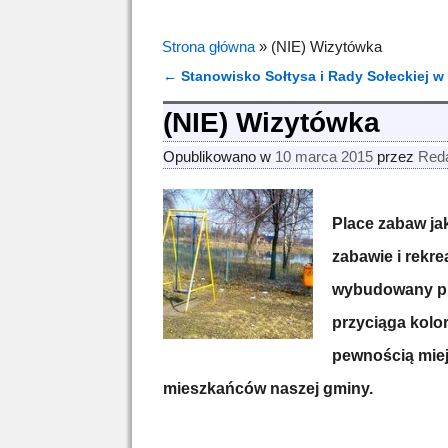
Strona główna
»
(NIE) Wizytówka
←
Stanowisko Sołtysa i Rady Sołeckiej w
Nawigacja
(NIE) Wizytówka
Opublikowano w
10 marca 2015
przez
Red
Place zabaw ja
zabawie i rekr
wybudowany pla
przyciąga kolor
pewnością mie
mieszkańców naszej gminy.