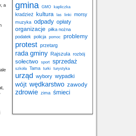
gmina
, a
GMO
kapliczka
kultura
kradzież
morsy
las
linki
odpady
opłaty
muzyka
h
organizacje
piłka nożna
problemy
podatek
policja
pomoc
protest
przetarg
rada gminy
Rajszula
rozbój
sprzedaż
sołectwo
sport
Tama
szkoła
turki
turystyka
ale
urząd
wypadki
wybory
wędkarstwo
wójt
zawody
t,
zdrowie
śmieci
zima
?
j