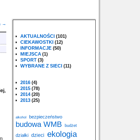
h
→
AKTUALNOŚCI
(101)
CIEKAWOSTKI
(12)
INFORMACJE
(50)
MIEJSCA
(1)
SPORT
(3)
WYBRANE Z SIECI
(11)
2016
(4)
2015
(78)
ej,
2014
(20)
2013
(25)
bezpieczeństwo
alkohol
budowa WMB
budżet
ekologia
dzieci
działki
ym