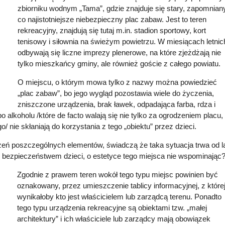
zbiorniku wodnym „Tama”, gdzie znajduje się stary, zapomniany
co najistotniejsze niebezpieczny plac zabaw. Jest to teren
rekreacyjny, znajdują się tutaj m.in. stadion sportowy, kort
tenisowy i siłownia na świeżym powietrzu. W miesiącach letnic
odbywają się liczne imprezy plenerowe, na które zjeżdżają nie
tylko mieszkańcy gminy, ale również goście z całego powiatu.
O miejscu, o którym mowa tylko z nazwy można powiedzieć
„plac zabaw”, bo jego wygląd pozostawia wiele do życzenia,
zniszczone urządzenia, brak ławek, odpadająca farba, rdza i
lkoholu /które de facto walają się nie tylko za ogrodzeniem placu, 
/ nie skłaniają do korzystania z tego „obiektu” przez dzieci.
zeń poszczególnych elementów, świadczą że taka sytuacja trwa od la
z bezpieczeństwem dzieci, o estetyce tego miejsca nie wspominając
Zgodnie z prawem teren wokół tego typu miejsc powinien być
oznakowany, przez umieszczenie tablicy informacyjnej, z które
wynikałoby kto jest właścicielem lub zarządcą terenu. Ponadto
tego typu urządzenia rekreacyjne są obiektami tzw. „małej
architektury” i ich właściciele lub zarządcy mają obowiązek