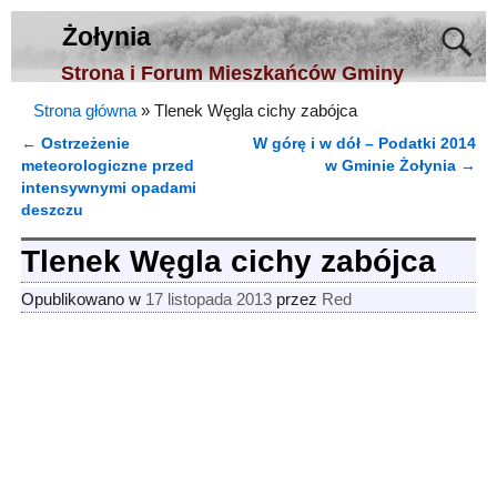
Żołynia
Strona i Forum Mieszkańców Gminy
Strona główna
»
Tlenek Węgla cichy zabójca
←
Ostrzeżenie
W górę i w dół – Podatki 2014
Nawigacja
meteorologiczne przed
w Gminie Żołynia
→
intensywnymi opadami
deszczu
Tlenek Węgla cichy zabójca
Opublikowano w
17 listopada 2013
przez
Red