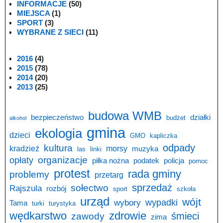
INFORMACJE
(50)
MIEJSCA
(1)
SPORT
(3)
WYBRANE Z SIECI
(11)
2016
(4)
2015
(78)
2014
(20)
2013
(25)
budowa WMB
bezpieczeństwo
działki
budżet
alkohol
gmina
ekologia
dzieci
GMO
kapliczka
odpady
kultura
kradzież
morsy
muzyka
las
linki
opłaty
organizacje
piłka nożna
podatek
policja
pomoc
protest
rada gminy
problemy
przetarg
sprzedaż
sołectwo
Rajszula
rozbój
sport
szkoła
urząd
wójt
wypadki
wybory
Tama
turki
turystyka
wędkarstwo
zdrowie
śmieci
zawody
zima