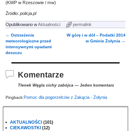
(KWP w Rzeszowie / mw)
Źródło:
policja.pl
Opublikowano w
Aktualności
permalink
←
Ostrzeżenie
W górę i w dół – Podatki 2014
Nawigacja
meteorologiczne przed
w Gminie Żołynia
→
intensywnymi opadami
deszczu
Komentarze
Tlenek Węgla cichy zabójca
— Jeden komentarz
Pomoc dla pogorzelców z Zakącia - Żołynia
Pingback:
AKTUALNOŚCI
(101)
CIEKAWOSTKI
(12)