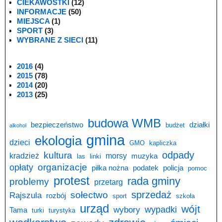
CIEKAWOSTKI
(12)
INFORMACJE
(50)
MIEJSCA
(1)
SPORT
(3)
WYBRANE Z SIECI
(11)
2016
(4)
2015
(78)
2014
(20)
2013
(25)
budowa WMB
bezpieczeństwo
działki
budżet
alkohol
gmina
ekologia
dzieci
GMO
kapliczka
odpady
kultura
kradzież
morsy
muzyka
las
linki
opłaty
organizacje
piłka nożna
podatek
policja
pomoc
protest
rada gminy
problemy
przetarg
sprzedaż
sołectwo
Rajszula
rozbój
sport
szkoła
urząd
wójt
wypadki
wybory
Tama
turki
turystyka