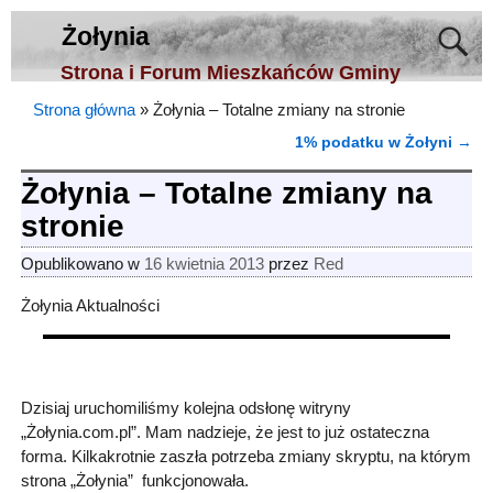
Żołynia
Strona i Forum Mieszkańców Gminy
Strona główna
»
Żołynia – Totalne zmiany na stronie
1% podatku w Żołyni
→
Nawigacja
Żołynia – Totalne zmiany na
stronie
Opublikowano w
16 kwietnia 2013
przez
Red
Żołynia Aktualności
Dzisiaj uruchomiliśmy kolejna odsłonę witryny
„Żołynia.com.pl”. Mam nadzieje, że jest to już ostateczna
forma. Kilkakrotnie zaszła potrzeba zmiany skryptu, na którym
strona „Żołynia” funkcjonowała.