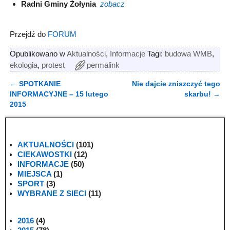
Radni Gminy Żołynia
zobacz
Przejdź do
FORUM
Opublikowano w
Aktualności
,
Informacje
Tagi:
budowa WMB
,
ekologia
,
protest
permalink
←
SPOTKANIE
Nie dajcie zniszczyć tego
Nawigacja
INFORMACYJNE – 15 lutego
skarbu!
→
2015
AKTUALNOŚCI
(101)
CIEKAWOSTKI
(12)
INFORMACJE
(50)
MIEJSCA
(1)
SPORT
(3)
WYBRANE Z SIECI
(11)
2016
(4)