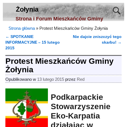
Żołynia
Strona i Forum Mieszkańców Gminy
Strona główna
»
Protest Mieszkańców Gminy Żołynia
←
SPOTKANIE
Nie dajcie zniszczyć tego
Nawigacja
INFORMACYJNE – 15 lutego
skarbu!
→
2015
Protest Mieszkańców Gminy
Żołynia
Opublikowano w
13 lutego 2015
przez
Red
Podkarpackie
Stowarzyszenie
Eko-Karpatia
działając w