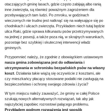
otaczających gminę lasach, gdzie często zabijają albo ranią
inne zwierzęta, są również poważnym zagrożeniem dla
przebywających tam ludzi. Po zmroku, w godzinach
wieczornych nie trudno jest natknąć się na wałęsające się po
chodnikach i ulicach zwierzęta. Przykładem niech tutaj będzie
ulica Raki, gdzie sprawa kilkunastu psów przetrzymywanych
na jednej z posesji, a także poza nią, w skrajnych warunkach,
pozostaje bez szybkiej i skutecznej interwencji władz
gminnych.
Przypomnieć należy, że zgodnie z obowiązkiem ustawowym
nasza gmina zobowiązana jest do odławiania i
utrzymywania w schronisku bezpańskich psów na własny
koszt
. Działania takie wiążą się oczywiście z kosztami, ale
czy mieszkańcy płacący stosowane podatki nie zasługują na
bezpieczeństwo i ochronę swojego zdrowia i życia?
W tym miejscu należy zauważyć, że gminy w całej Polsce
szukają nowych alternatywnych rozwiązań, tak aby jak
najszybciej zapobiec rozrostowi palącego problemu.
Przykładem godnym rozważenia jest sposób