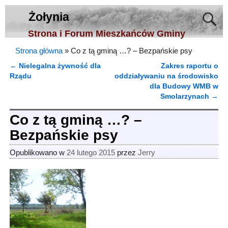
Żołynia
Strona i Forum Mieszkańców Gminy
Strona główna
»
Co z tą gminą …? – Bezpańskie psy
←
Nielegalna żywność dla
Zakres raportu o
Nawigacja
Rządu
oddziaływaniu na środowisko
dla Budowy WMB w
Smolarzynach
→
Co z tą gminą …? –
Bezpańskie psy
Opublikowano w
24 lutego 2015
przez
Jerry